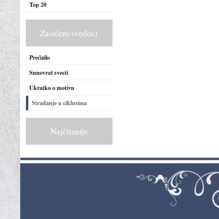
Top 20
Zasićeni svedoci
Prećizilo
Sunovrat svesti
Ukratko o motivu
Stradanje u ciklusima
Najčitanije