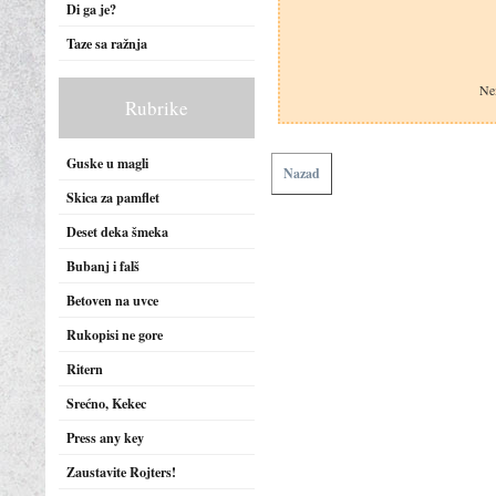
Di ga je?
Taze sa ražnja
Nem
Rubrike
Guske u magli
Nazad
Skica za pamflet
Deset deka šmeka
Bubanj i falš
Betoven na uvce
Rukopisi ne gore
Ritern
Srećno, Kekec
Press any key
Zaustavite Rojters!