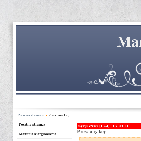
Mar
Početna stranica
Press any key
Početna stranica
mysql Greška [1064] : EXECUTE
Press any key
Manifest Marginalizma