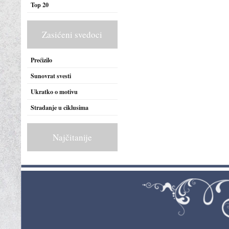
Top 20
Zasićeni svedoci
Prećizilo
Sunovrat svesti
Ukratko o motivu
Stradanje u ciklusima
Najčitanije